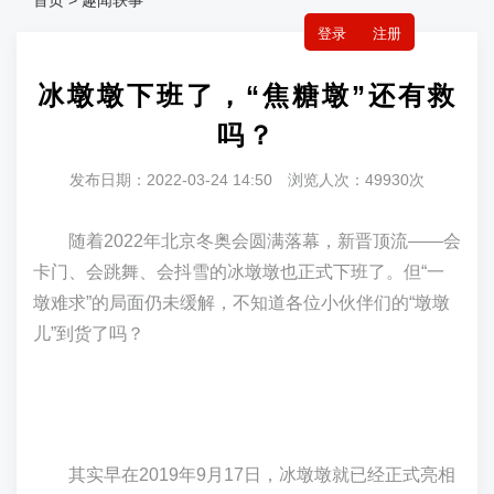
首页 > 趣闻轶事
登录
注册
冰墩墩下班了，“焦糖墩”还有救
吗？
发布日期：2022-03-24 14:50 浏览人次：49930次
随着2022年北京冬奥会圆满落幕，新晋顶流——会
卡门、会跳舞、会抖雪的冰墩墩也正式下班了。但“一
墩难求”的局面仍未缓解，不知道各位小伙伴们的“墩墩
儿”到货了吗？
其实早在2019年9月17日，冰墩墩就已经正式亮相