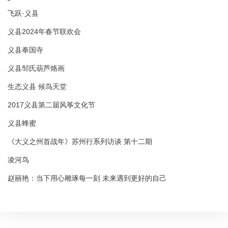
飞跃·义县
义县2024年春节联欢会
义县奉国寺
义县邹氏葫芦烙画
生态义县 候鸟天堂
2017义县第二届风筝文化节
义县蜂蜜
《大义之州首战年》苏州行系列访谈 第十二期
凌河鸟
赵丽艳：当下用心雕琢每一刻 未来遇到更好的自己