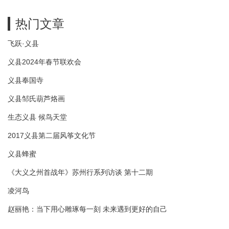
热门文章
飞跃·义县
义县2024年春节联欢会
义县奉国寺
义县邹氏葫芦烙画
生态义县 候鸟天堂
2017义县第二届风筝文化节
义县蜂蜜
《大义之州首战年》苏州行系列访谈 第十二期
凌河鸟
赵丽艳：当下用心雕琢每一刻 未来遇到更好的自己