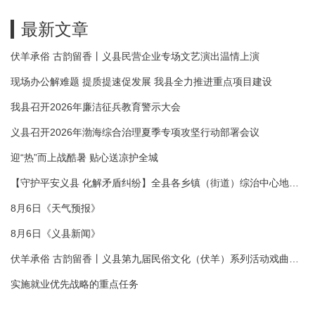
最新文章
伏羊承俗 古韵留香丨义县民营企业专场文艺演出温情上演
现场办公解难题 提质提速促发展 我县全力推进重点项目建设
我县召开2026年廉洁征兵教育警示大会
义县召开2026年渤海综合治理夏季专项攻坚行动部署会议
迎“热”而上战酷暑 贴心送凉护全城
【守护平安义县 化解矛盾纠纷】全县各乡镇（街道）综治中心地址
电话一览表
8月6日《天气预报》
8月6日《义县新闻》
伏羊承俗 古韵留香丨义县第九届民俗文化（伏羊）系列活动戏曲主
题展演精彩上演
实施就业优先战略的重点任务