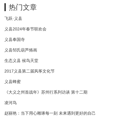
热门文章
飞跃·义县
义县2024年春节联欢会
义县奉国寺
义县邹氏葫芦烙画
生态义县 候鸟天堂
2017义县第二届风筝文化节
义县蜂蜜
《大义之州首战年》苏州行系列访谈 第十二期
凌河鸟
赵丽艳：当下用心雕琢每一刻 未来遇到更好的自己